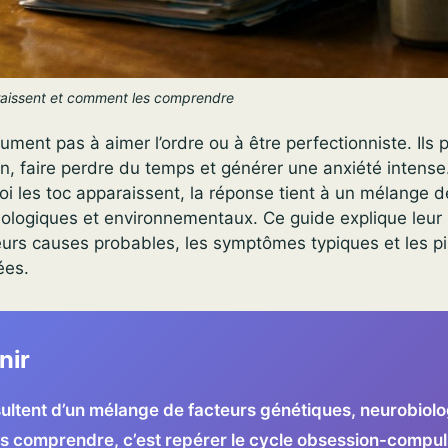
aissent et comment les comprendre
ment pas à aimer l’ordre ou à être perfectionniste. Ils 
en, faire perdre du temps et générer une anxiété intense
 les toc apparaissent, la réponse tient à un mélange d
hologiques et environnementaux. Ce guide explique leur
eurs causes probables, les symptômes typiques et les p
ées.
nir
ultent d’un mélange de facteurs génétiques, neurobiolo
les comprendre, c’est repérer le cycle obsession-compul