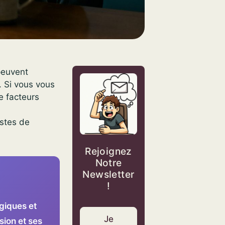
peuvent
. Si vous vous
e facteurs
istes de
Rejoignez
Notre
Newsletter
!
giques et
Je
sion et ses