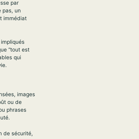
asse par
e pas, un
nt immédiat
 impliqués
que “tout est
ables qui
ie.
nsées, images
oût ou de
 ou phrases
uté.
 de sécurité,