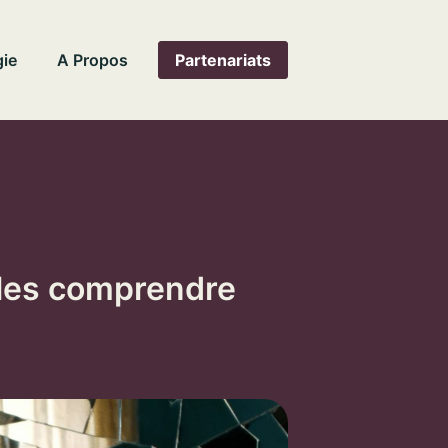
ie
A Propos
Partenariats
 les comprendre