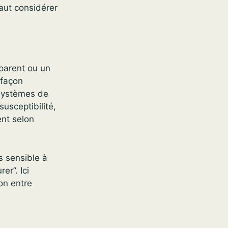
faut considérer
parent ou un
 façon
 systèmes de
susceptibilité,
ent selon
s sensible à
er”. Ici
ion entre