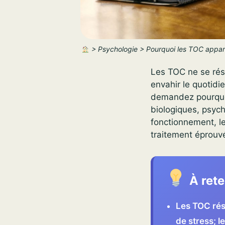
>
Psychologie
>
Pourquoi les TOC appar
Les TOC ne se résu
envahir le quotidi
demandez pourquoi
biologiques, psyc
fonctionnement, l
traitement éprouv
À rete
Les TOC rés
de stress; 