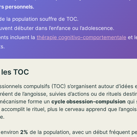
s personnels.
de la population souffre de TOC.
vent débuter dans l’enfance ou l’adolescence.
nts incluent la
thérapie cognitivo-comportementale
et l
s.
 les TOC
ssionnels compulsifs (TOC) s’organisent autour d’idées
créent de l’angoisse, suivies d’actions ou de rituels dest
e mécanisme forme un
cycle obsession-compulsion
qui 
 accomplit le rituel, plus le cerveau apprend que l’angoi
re.
 environ
2%
de la population, avec un début fréquent p