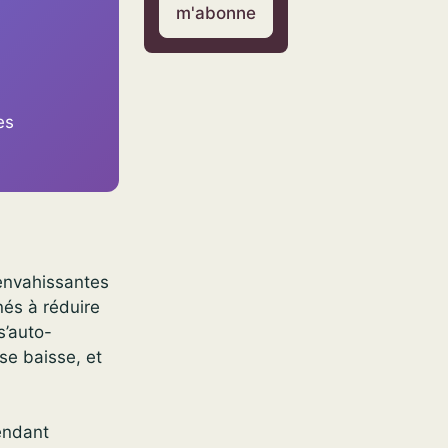
m'abonne
es
 envahissantes
inés à réduire
s’auto-
sse baisse, et
endant