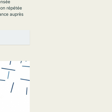
pensée
ion répétée
rance auprès