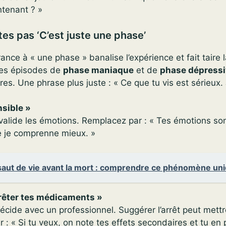
ntenant ? »
tes pas ‘C’est juste une phase’
ance à « une phase » banalise l’expérience et fait taire 
des épisodes de
phase maniaque
et de
phase dépress
res. Une phrase plus juste : « Ce que tu vis est sérieux. 
nsible »
alide les émotions. Remplacez par : « Tes émotions son
e je comprenne mieux. »
saut de vie avant la mort : comprendre ce phénomène un
rrêter tes médicaments »
écide avec un professionnel. Suggérer l’arrêt peut mettr
 : « Si tu veux, on note tes effets secondaires et tu en 