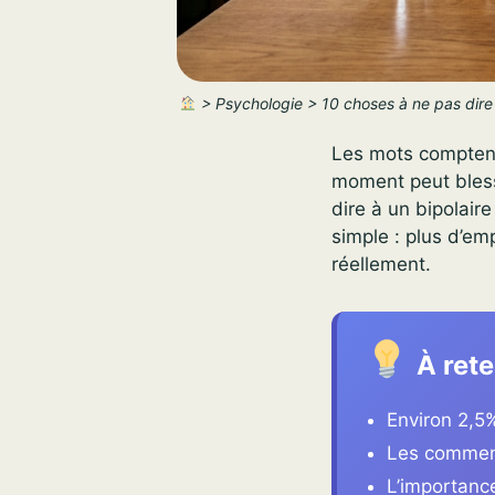
>
Psychologie
>
10 choses à ne pas dire 
Les mots compten
moment peut blesse
dire à un bipolair
simple : plus d’e
réellement.
À rete
Environ 2,5
Les comment
L’importance