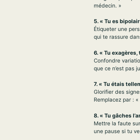
médecin. »
5. « Tu es bipolai
Étiqueter une per
qui te rassure da
6. « Tu exagères,
Confondre variatio
que ce n’est pas j
7. « Tu étais tell
Glorifier des sig
Remplacez par : «
8. « Tu gâches l’
Mettre la faute su
une pause si tu veu