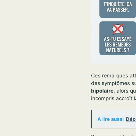
Ces remarques atta
des symptômes sur
bipolaire
, alors q
incompris accroît l
A lire aussi
Déco