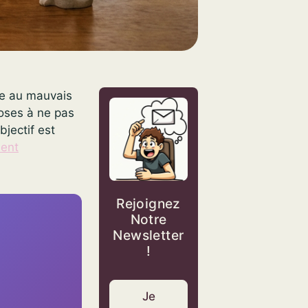
se au mauvais
hoses à ne pas
bjectif est
ient
Rejoignez
Notre
Newsletter
!
Je