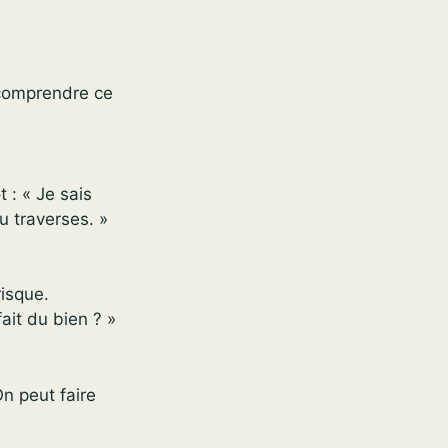
 comprendre ce
 : « Je sais
u traverses. »
isque.
ait du bien ? »
On peut faire