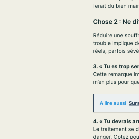
ferait du bien mai
Chose 2 : Ne di
Réduire une souffr
trouble implique 
réels, parfois sévè
3. « Tu es trop se
Cette remarque inv
m’en plus pour qu
A lire aussi
Sur
4. « Tu devrais a
Le traitement se d
danger. Optez pour