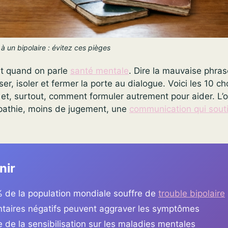
à un bipolaire : évitez ces pièges
t quand on parle
santé mentale
. Dire la mauvaise phra
r, isoler et fermer la porte au dialogue. Voici les 10 c
e et, surtout, comment formuler autrement pour aider. L’o
mpathie, moins de jugement, une
communication qui sout
nir
% de la population mondiale souffre de
trouble bipolaire
aires négatifs peuvent aggraver les symptômes
 de la sensibilisation sur les maladies mentales