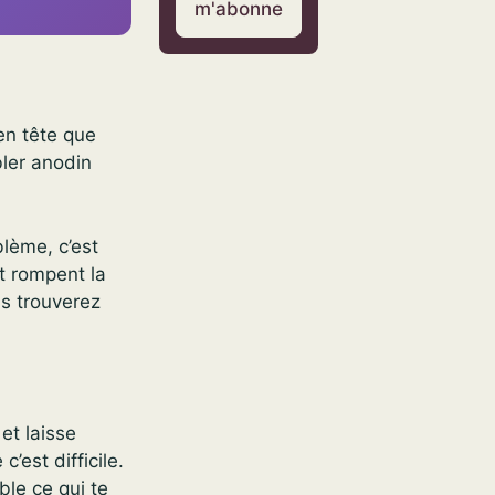
m'abonne
en tête que
bler anodin
lème, c’est
et rompent la
us trouverez
et laisse
’est difficile.
ble ce qui te