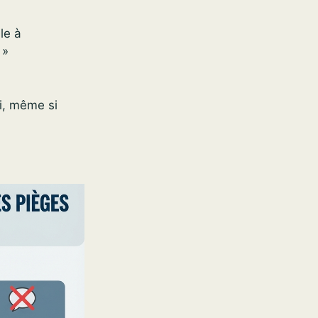
le à
 »
oi, même si