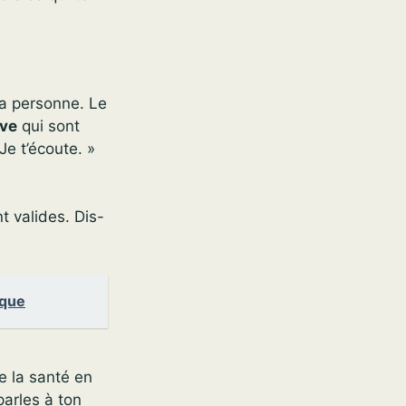
la personne. Le
ive
qui sont
Je t’écoute. »
t valides. Dis-
ique
e la santé en
parles à ton