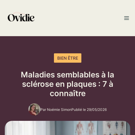
Aller
au
M
contenu
BIEN ÊTRE
Maladies semblables à la
sclérose en plaques : 7 à
connaître
Par Noémie Simon
Publié le 29/05/2026