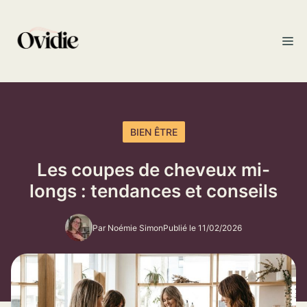
Aller
au
M
contenu
BIEN ÊTRE
Les coupes de cheveux mi-
longs : tendances et conseils
Par Noémie Simon
Publié le 11/02/2026