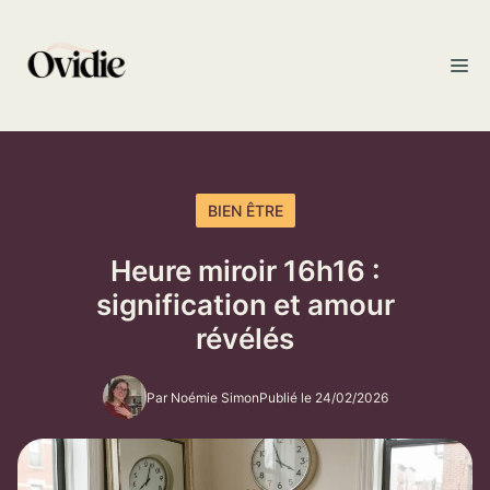
Aller
au
M
contenu
BIEN ÊTRE
Heure miroir 16h16 :
signification et amour
révélés
Par Noémie Simon
Publié le 24/02/2026