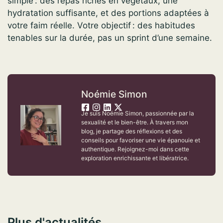
simple : des repas riches en végétaux, une
hydratation suffisante, et des portions adaptées à
votre faim réelle. Votre objectif : des habitudes
tenables sur la durée, pas un sprint d’une semaine.
Noémie Simon
Je suis Noémie Simon, passionnée par la
sexualité et le bien-être. À travers mon
blog, je partage des réflexions et des
conseils pour favoriser une vie épanouie et
authentique. Rejoignez-moi dans cette
exploration enrichissante et libératrice.
Plus d'actualités