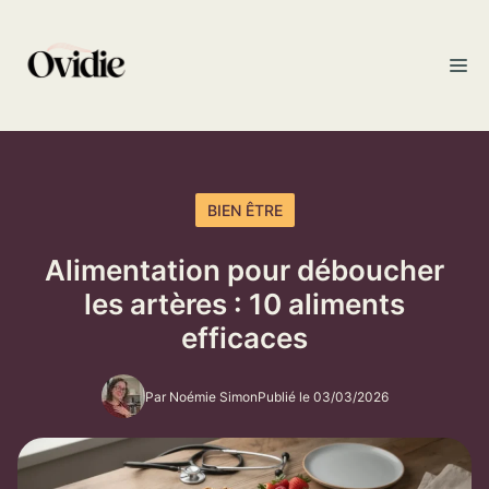
Aller
au
M
contenu
BIEN ÊTRE
Alimentation pour déboucher
les artères : 10 aliments
efficaces
Par Noémie Simon
Publié le 03/03/2026