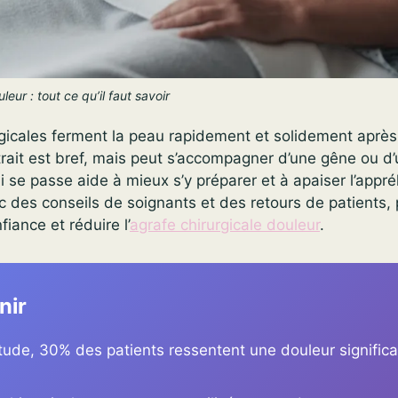
leur : tout ce qu’il faut savoir
rgicales ferment la peau rapidement et solidement aprè
trait est bref, mais peut s’accompagner d’une gêne ou d’
se passe aide à mieux s’y préparer et à apaiser l’appré
ec des conseils de soignants et des retours de patients, 
iance et réduire l’
agrafe chirurgicale douleur
.
nir
ude, 30% des patients ressentent une douleur significat