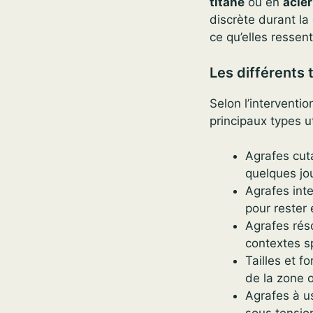
titane
ou en
acie
discrète durant la
ce qu’elles ressen
Les différents 
Selon l’interventio
principaux types ut
Agrafes cuta
quelques jo
Agrafes int
pour rester
Agrafes rés
contextes s
Tailles et f
de la zone 
Agrafes à u