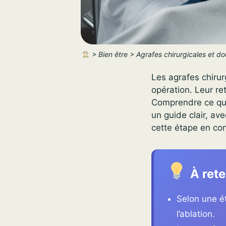
>
Bien être
>
Agrafes chirurgicales et dou
Les agrafes chiru
opération. Leur re
Comprendre ce qui 
un guide clair, av
cette étape en conf
À rete
Selon une ét
l’ablation.