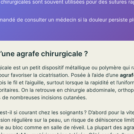
chirurgicales sont souvent utilisées pour des sutures ra
mmandé de consulter un médecin si la douleur persiste p
’une agrafe chirurgicale ?
icale est un petit dispositif métallique ou polymère qui 
our favoriser la cicatrisation. Posée à l’aide d’une
agraf
s le fil et l’aiguille, surtout lorsque la rapidité et l’unifo
oritaires. On la retrouve en chirurgie abdominale, ortho
rs de nombreuses incisions cutanées.
est-il si courant chez les soignants ? D’abord pour la vi
sion régulière sur la peau, un risque de déhiscence limi
e au bloc comme en salle de réveil. La plupart des agr