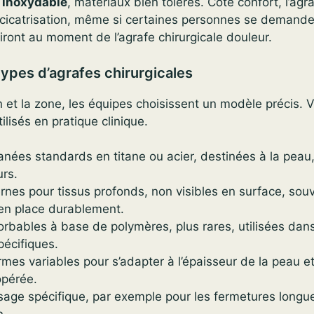
r inoxydable
, matériaux bien tolérés. Côté confort, l’agr
 cicatrisation, même si certaines personnes se demande
tiront au moment de l’agrafe chirurgicale douleur.
types d’agrafes chirurgicales
n et la zone, les équipes choisissent un modèle précis. V
ilisés en pratique clinique.
nées standards en titane ou acier, destinées à la peau,
urs.
ernes pour tissus profonds, non visibles en surface, so
 en place durablement.
orbables à base de polymères, plus rares, utilisées dan
pécifiques.
ormes variables pour s’adapter à l’épaisseur de la peau e
opérée.
sage spécifique, par exemple pour les fermetures longu