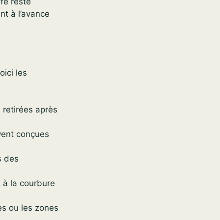
afe reste
nt à l’avance
oici les
 retirées après
uvent conçues
s des
t à la courbure
es ou les zones