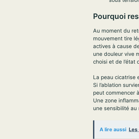
sous tensio
Pourquoi res
Au moment du retrai
mouvement tire lé
actives à cause de
une douleur vive 
choisi et de l’état 
La peau cicatrise 
Si l’ablation survi
peut commencer à r
Une zone inflammat
une sensibilité au
A lire aussi
Les 