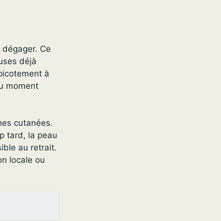
la dégager. Ce
uses déjà
 picotement à
 du moment
ches cutanées.
op tard, la peau
ble au retrait.
on locale ou