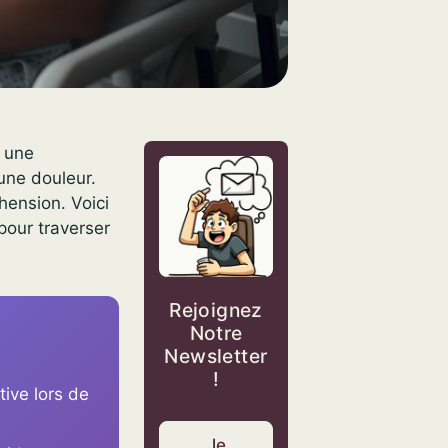
s une
une douleur.
hension. Voici
pour traverser
Rejoignez
Notre
Newsletter
!
ive lors de
Je