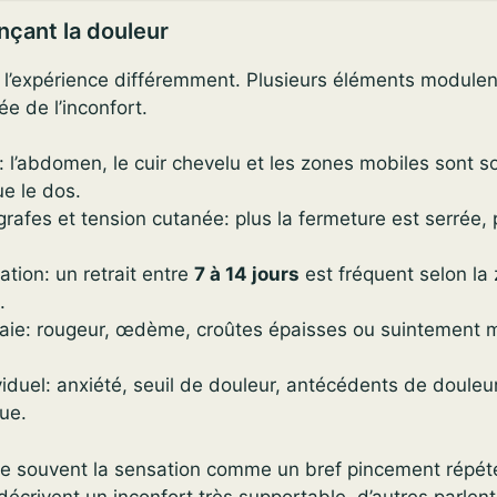
nçant la douleur
 l’expérience différemment. Plusieurs éléments modulent 
ée de l’inconfort.
: l’abdomen, le cuir chevelu et les zones mobiles sont s
ue le dos.
afes et tension cutanée: plus la fermeture est serrée, pl
ation: un retrait entre
7 à 14 jours
est fréquent selon la 
.
plaie: rougeur, œdème, croûtes épaisses ou suintement m
viduel: anxiété, seuil de douleur, antécédents de douleu
ue.
me souvent la sensation comme un bref pincement répét
 décrivent un inconfort très supportable, d’autres parlen