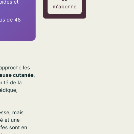
pides et
m'abonne
lus de 48
rapproche les
euse cutanée
,
rmité de la
pédique,
tesse, mais
té et une
afes sont en