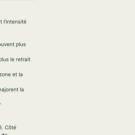
l’intensité
ouvent plus
us le retrait
zone et la
ajorent la
r
é. Côté
t de