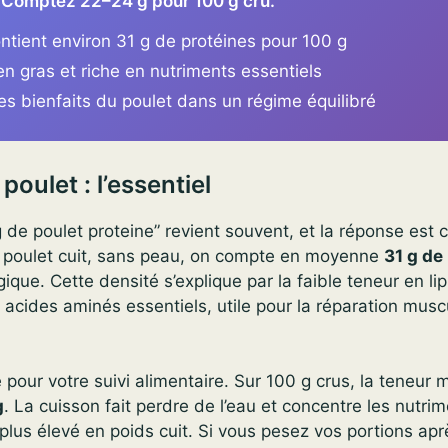
 Comptez 22–24 g pour 100 g cru.
ntient environ 31 g de protéines pour 100 g
e en gras et riche en nutriments essentiels
es bienfaits du poulet dans un régime équilibré
poulet : l’essentiel
 de poulet proteine” revient souvent, et la réponse est c
 poulet cuit, sans peau, on compte en moyenne
31 g de
ique. Cette densité s’explique par la faible teneur en lip
en acides aminés essentiels, utile pour la réparation muscu
e pour votre suivi alimentaire. Sur 100 g crus, la teneur
g
. La cuisson fait perdre de l’eau et concentre les nutrim
e plus élevé en poids cuit. Si vous pesez vos portions apr