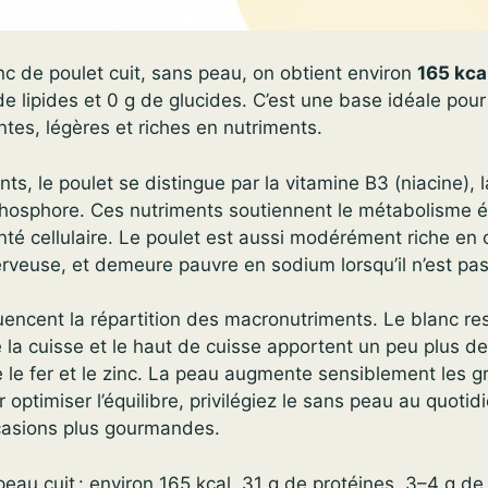
c de poulet cuit, sans peau, on obtient environ
165 kca
de lipides et 0 g de glucides. C’est une base idéale po
ntes, légères et riches en nutriments.
ts, le poulet se distingue par la vitamine B3 (niacine), 
 phosphore. Ces nutriments soutiennent le métabolisme é
nté cellulaire. Le poulet est aussi modérément riche en c
erveuse, et demeure pauvre en sodium lorsqu’il n’est pa
encent la répartition des macronutriments. Le blanc res
 la cuisse et le haut de cuisse apportent un peu plus de 
e fer et le zinc. La peau augmente sensiblement les gr
 optimiser l’équilibre, privilégiez le sans peau au quotid
casions plus gourmandes.
eau cuit : environ 165 kcal, 31 g de protéines, 3–4 g de 