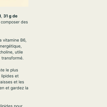
l
,
31 g de
ur composer des
la vitamine B6,
nergétique,
holine, utile
s transformé.
te le plus
lipides et
aisses et les
ien et gardez la
lipides pour