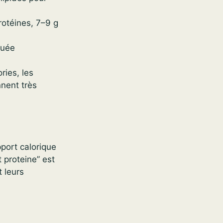
rotéines, 7–9 g
quée
ries, les
nent très
pport calorique
 proteine” est
 leurs