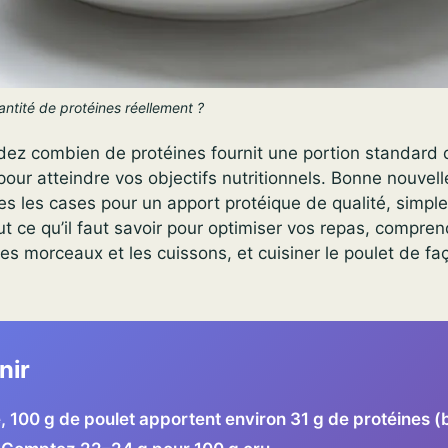
antité de protéines réellement ?
z combien de protéines fournit une portion standard d
 pour atteindre vos objectifs nutritionnels. Bonne nouvell
s les cases pour un apport protéique de qualité, simple
out ce qu’il faut savoir pour optimiser vos repas, compren
les morceaux et les cuissons, et cuisiner le poulet de fa
nir
 100 g de poulet apportent environ 31 g de protéines (b