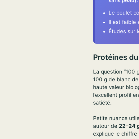
sans peau).
Le poulet co
Il est faibl
Études sur l
Protéines du 
La question “100 g
100 g de blanc de
haute valeur biolog
l’excellent profil 
satiété.
Petite nuance util
autour de
22–24 
explique le chiffr