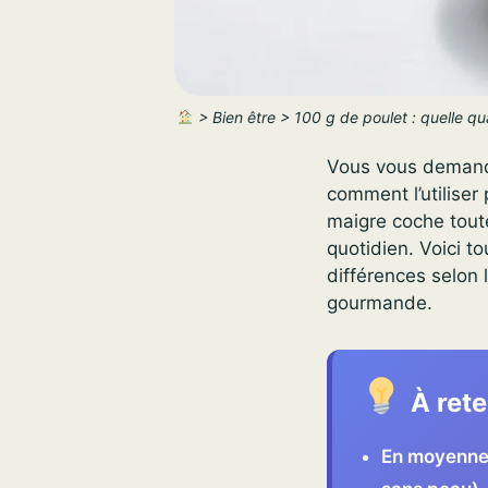
>
Bien être
>
100 g de poulet : quelle qu
Vous vous demande
comment l’utiliser
maigre coche toute
quotidien. Voici t
différences selon 
gourmande.
À rete
En moyenne,