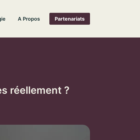
ie
A Propos
Partenariats
es réellement ?