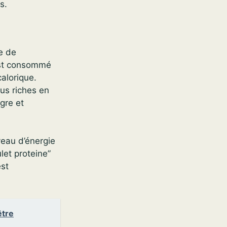
s.
e de
 est consommé
calorique.
us riches en
gre et
veau d’énergie
let proteine”
est
être