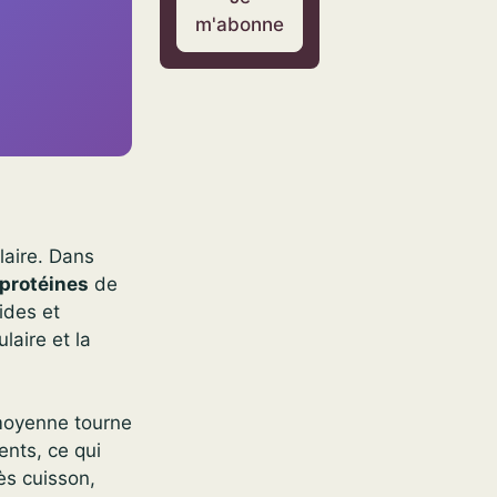
m'abonne
laire. Dans
 protéines
de
ides et
laire et la
 moyenne tourne
ents, ce qui
ès cuisson,