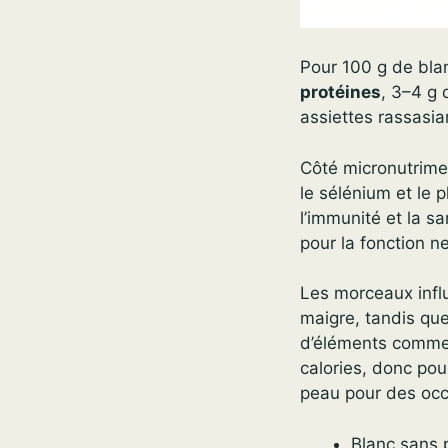
Pour 100 g de blan
protéines
, 3–4 g 
assiettes rassasia
Côté micronutrimen
le sélénium et le
l’immunité et la sa
pour la fonction n
Les morceaux influ
maigre, tandis que
d’éléments comme l
calories, donc pour
peau pour des oc
Blanc sans p