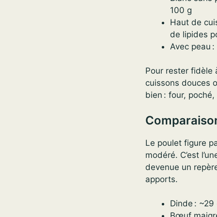
100 g
Haut de cui
de lipides p
Avec peau :
Pour rester fidèle 
cuissons douces o
bien : four, poché
Comparaison
Le poulet figure p
modéré. C’est l’un
devenue un repère
apports.
Dinde : ~29
Bœuf maigre